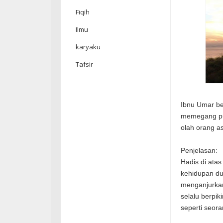
Fiqih
Ilmu
karyaku
Tafsir
Ibnu Umar be
memegang pun
olah orang a
Penjelasan:
Hadis di ata
kehidupan du
menganjurkan
selalu berpik
seperti seor