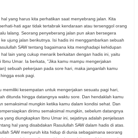
hal yang harus kita perhatikan saat menyebrang jalan. Kita
berhati-hati agar tidak tertabrak kendaraan atau tersenggol orang
rlalu lalang. Seorang penyeberang jalan pun akan bersegera
 ke ujung jalan berikutnya. Isi hadis ini menggambarkan sebuah
Rasulullah SAW tentang bagaimana kita menghadapi kehidupan
a hal lain yang cukup menarik berkaitan dengan hadis ini, yaitu
i Ibnu Umar. Ia berkata, "Jika kamu mampu mengerjakan
an) sebuah pekerjaan pada sore hari, maka janganlah kamu
hingga esok pagi.
u memiliki kesempatan untuk mengerjakan sesuatu pagi hari,
ah ditunda hingga datangnya waktu sore. Dan hendaklah kamu
 semaksimal mungkin ketika kamu dalam kondisi sehat. Dan
empersiapkan dirimu semaksimal mungkin, sebelum datangnya
pa yang diungkapkan Ibnu Umar ini, sejatinya adalah penjelasan
entang hal yang disabdakan Rasulullah SAW dalam hadis di atas.
ullah SAW menyuruh kita hidup di dunia sebagaimana seorang