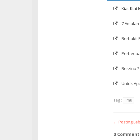
Kiat-Kiat
7 Amalan
Berbakti
Perbedaa
Berzina ?
Untuk Apa
Tag :
Ilmu
← Posting Leb
0 Comment 