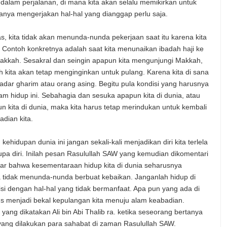
dalam perjalanan, di mana kita akan selalu memikirkan untuk
anya mengerjakan hal-hal yang dianggap perlu saja.
s, kita tidak akan menunda-nunda pekerjaan saat itu karena kita
. Contoh konkretnya adalah saat kita menunaikan ibadah haji ke
 Makkah. Sesakral dan seingin apapun kita mengunjungi Makkah,
 kita akan tetap menginginkan untuk pulang. Karena kita di sana
adar gharim atau orang asing. Begitu pula kondisi yang harusnya
alam hidup ini. Sebahagia dan sesuka apapun kita di dunia, atau
n kita di dunia, maka kita harus tetap merindukan untuk kembali
adian kita.
 kehidupan dunia ini jangan sekali-kali menjadikan diri kita terlela
upa diri. Inilah pesan Rasulullah SAW yang kemudian dikomentari
ar bahwa kesementaraan hidup kita di dunia seharusnya
 tidak menunda-nunda berbuat kebaikan. Janganlah hidup di
a isi dengan hal-hal yang tidak bermanfaat. Apa pun yang ada di
rus menjadi bekal kepulangan kita menuju alam keabadian.
yang dikatakan Ali bin Abi Thalib ra. ketika seseorang bertanya
yang dilakukan para sahabat di zaman Rasulullah SAW.