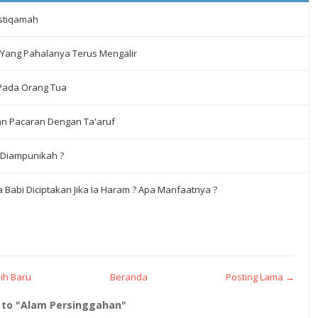
 Istiqamah
 Yang Pahalanya Terus Mengalir
 Pada Orang Tua
n Pacaran Dengan Ta'aruf
 Diampunikah ?
 Babi Diciptakan Jika Ia Haram ? Apa Manfaatnya ?
ih Baru
Beranda
Posting Lama →
to "Alam Persinggahan"