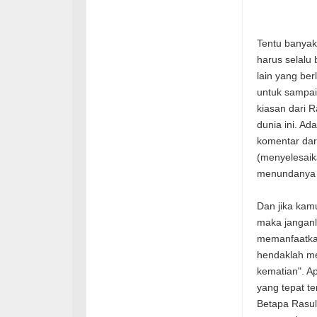
Tentu banyak 
harus selalu 
lain yang be
untuk sampai
kiasan dari 
dunia ini. Ad
komentar dar
(menyelesaik
menundanya 
Dan jika kam
maka janganl
memanfaatkan
hendaklah m
kematian". A
yang tepat t
Betapa Rasul